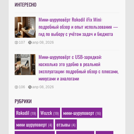
ИНТЕРЕСНО
Мини-шуруповёрт Rokodil iFix Mini:
подробный обзор и опыт использования —
гид по выбору с учётом задач и бюджета
107
апр 08, 2026
Мини-шуруповёрт с USB-зарядкой:
насколько это удобно в реальной
эксплуатации: подробный обзор с плюсами,
минусами и аналогами
106
апр 08, 2026
РУБРИКИ
Rokodil
Wozck
мини-шуруповерт
(19)
(19)
(16)
мини шуруповерт
отзывы
(4)
(4)