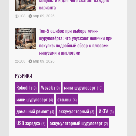
варианта
108
апр 09, 2026
Топ-5 ошибок при выборе мини-
шуруповёрта: что упускают новички при
покупке: подробный обзор с плюсами,
минусами и аналогами
108
апр 09, 2026
РУБРИКИ
Rokodil
Wozck
мини-шуруповерт
(19)
(19)
(16)
мини шуруповерт
отзывы
(4)
(4)
домашний ремонт
аккумуляторный
ИКЕА
(4)
(3)
(3)
USB зарядка
аккумуляторный шуруповерт
(2)
(2)