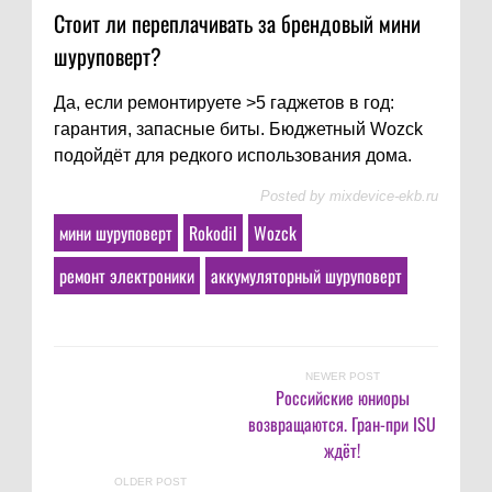
Стоит ли переплачивать за брендовый мини
шуруповерт?
Да, если ремонтируете >5 гаджетов в год:
гарантия, запасные биты. Бюджетный Wozck
подойдёт для редкого использования дома.
Posted by
mixdevice-ekb.ru
мини шуруповерт
Rokodil
Wozck
ремонт электроники
аккумуляторный шуруповерт
NEWER POST
Российские юниоры
возвращаются. Гран-при ISU
ждёт!
OLDER POST